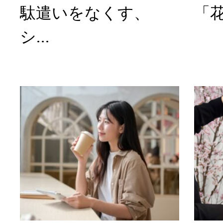
駄遣いをなくす、
「花
シ...