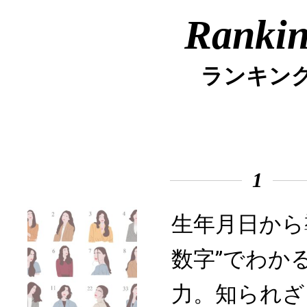
Ranki
ランキン
1
生年月日から
数字”でわか
力。知られざ