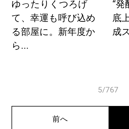
ゆったりくつろげ
“発
て、幸運も呼び込め
底
る部屋に。新年度か
成
ら...
5/767
前へ