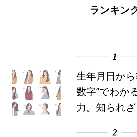
ランキン
1
生年月日から
数字”でわか
力。知られざ
2