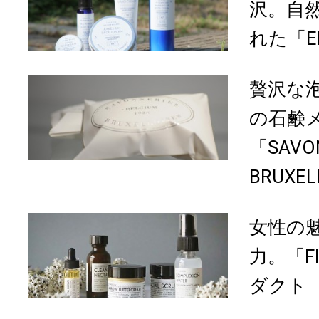
沢。自
れた「ENP
贅沢な
の石鹸
「SAVO
BRUXEL
女性の
力。「F
ダクト