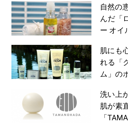
自然の
んだ「
ー オイル
肌にも
れる「
ム」のボ
洗い上
肌が素
「TAM