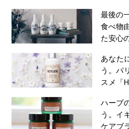
最後の
食べ物
た安心の
あなた
う。パ
スメ「HUY
ハーブ
う。イ
ケアブラ