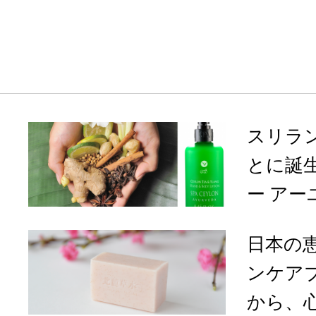
スリラ
とに誕
ー アーユ
日本の
ンケア
から、心