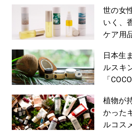
世の女
いく、香
ケア用
日本生
ルスキ
「COCO
植物が
かった
ルコスメ「