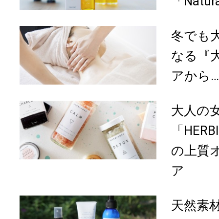
「Natural
冬でも
なる『
アから…
大人の
「HERBI
の上質
ア
天然素