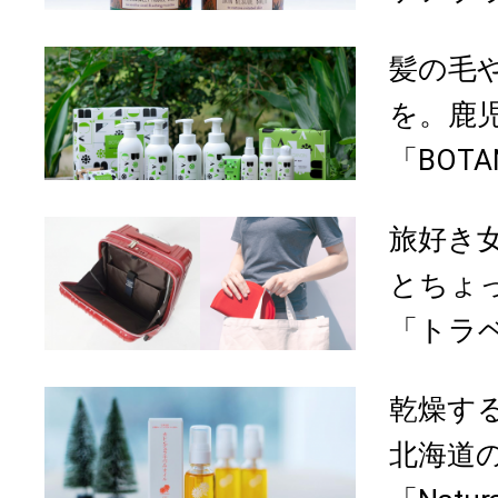
髪の毛
を。鹿
「BOTA
旅好き
とちょ
「トラベ
乾燥す
北海道