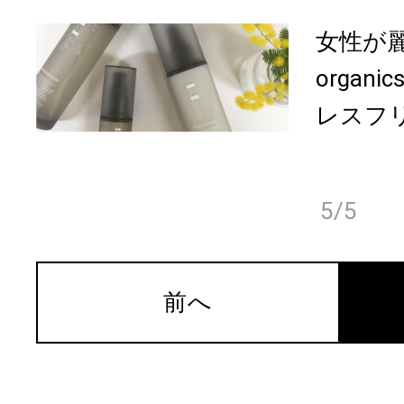
女性が
orga
レスフリ
5/5
前へ