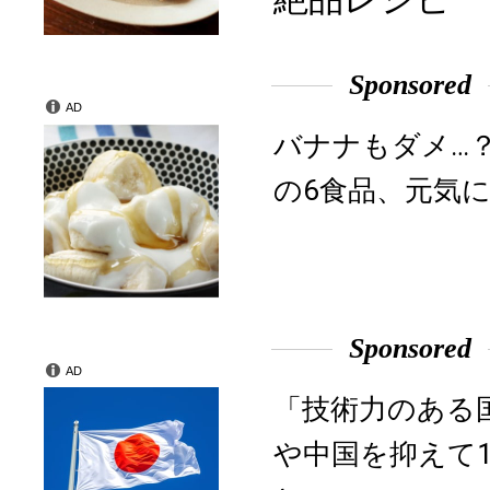
Sponsored
AD
バナナもダメ…
の6食品、元気に
Sponsored
AD
「技術力のある
や中国を抑えて