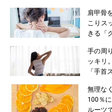
肩甲骨
こりス
きる「グ
手の周
ッキリ
「手首
無理な
100％
ルーツで