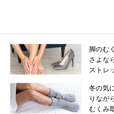
脚のむ
さよな
ストレッ
冬の気
りなが
むくみ