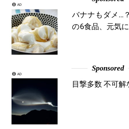
AD
バナナもダメ…
の6食品、元気に
Sponsored
AD
目撃多数 不可