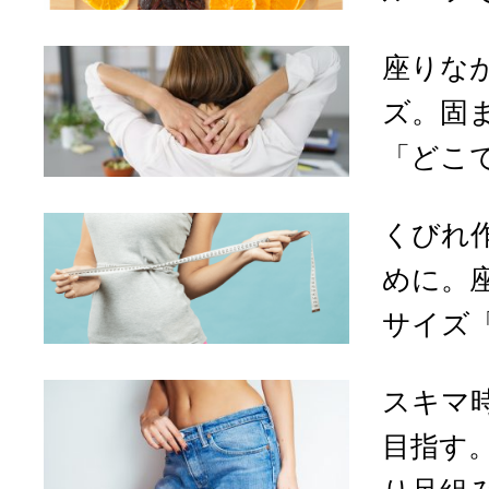
座りな
ズ。固
「どこで
くびれ
めに。
サイズ「
スキマ
目指す