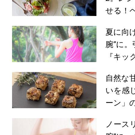
せる！ヘ
夏に向
腕”に
『キッ
自然な
いを感
ーン」
ノース