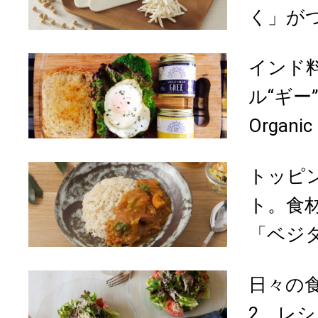
く」が
インド
ル“ギー”
Organi
トッピ
ト。食
「ベジタ
日々の
2。レ