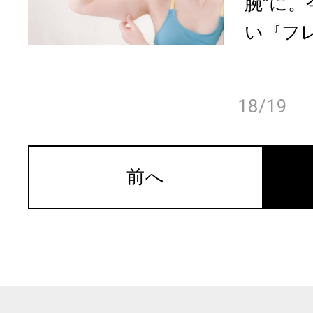
腕”に
い『フレ
18/19
前へ