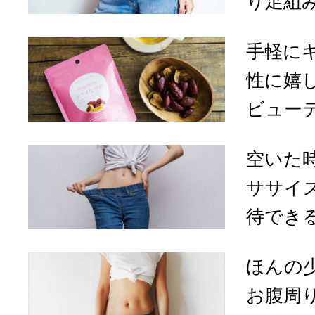
り足組み
手軽に
性に嬉
ビューテ
空いた
ササイ
待できる
ほんの
お腹周