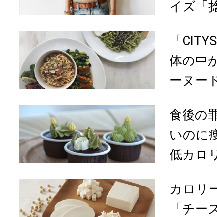
イズ「捻
「CITY
体の中
ーヌー
食後の
いのに
低カロリ
カロリ
「チー