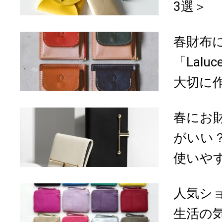
3選＞
春財布
「Lal
大切に作
春にお
がいい
使いやす
人気シ
生活の