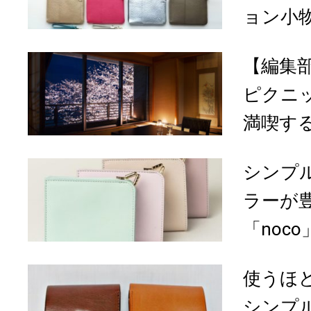
ョン小物
【編集
ピクニ
満喫する
シンプ
ラーが
「noco
使うほ
シンプ