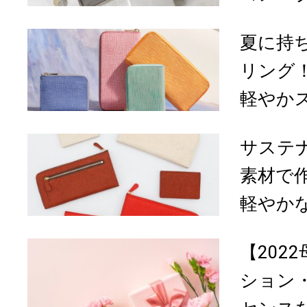
夏に持
リング
軽やかス
サステ
素材で
軽やかな「
【202
ション