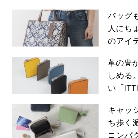
バッグ
人にちょ
のアイ
革の豊
しめる
い「ITT
キャッ
ち歩く
コンパク