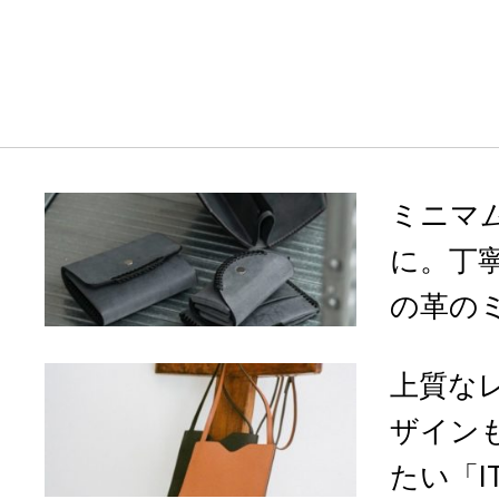
ミニマ
に。丁寧
の革のミ
上質な
ザイン
たい「IT