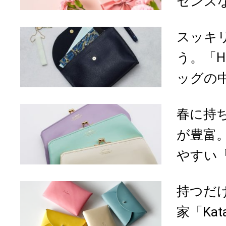
センスな
スッキ
う。「H
ッグの中
春に持
が豊富
やすい「la
持つだ
家「Ka