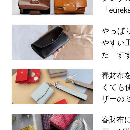
「eure
やっぱ
やすい
た「すず
春財布
くても
ザーのミ
春財布