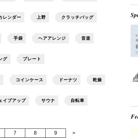
カレンダー
上野
クラッチバッグ
手袋
ヘアアレンジ
音楽
ング
プレート
）
コインケース
ドーナツ
乾燥
ェイプアップ
サウナ
自転車
7
8
9
>