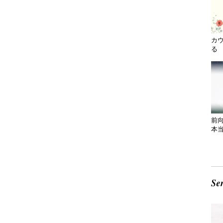
カ
る 
前
本