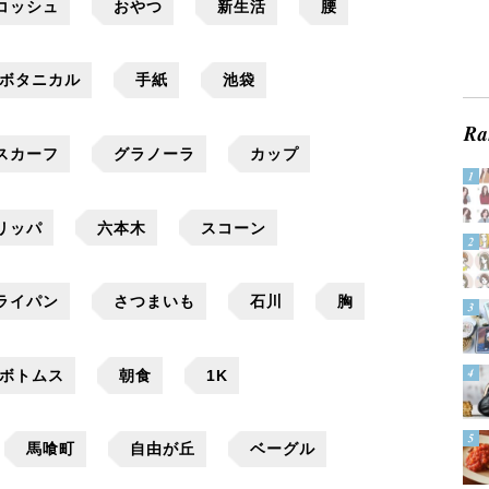
コッシュ
おやつ
新生活
腰
ボタニカル
手紙
池袋
スカーフ
グラノーラ
カップ
リッパ
六本木
スコーン
ライパン
さつまいも
石川
胸
ボトムス
朝食
1K
馬喰町
自由が丘
ベーグル