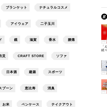
ブランケット
ナチュラルコスメ
アイウェア
二子玉川
ド
鏡
滋賀
香水
腰痛
PR
「え
続々
防災
CRAFT STORE
ソファ
日本酒
建築
スポーツ
PR
スプーン
恵比寿
消臭
PR
お米
ペンケース
テイクアウト